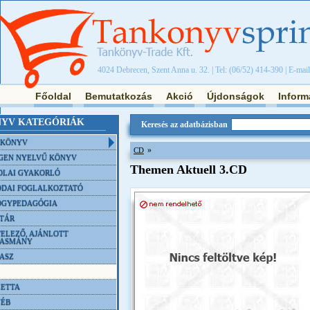
4024 Debrecen, Szent Anna u. 32. | Tel: (06/52) 414-390 | E-mai
Főoldal
Bemutatkozás
Akció
Újdonságok
Inform
YV KATEGÓRIÁK
Keresés az adatbázisban
NKÖNYV
»
CD
GEN NYELVŰ KÖNYV
Themen Aktuell 3.CD
OLAI GYAKORLÓ
DAI FOGLALKOZTATÓ
ÓGYPEDAGÓGIA
TÁR
ELEZŐ, AJÁNLOTT
VASMÁNY
ASZ
ETTA
YÉB