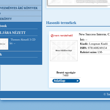
VEZMÉNYES ÁRÚ KÖNYVEK
D
SEKÖNYV
Hasonló termékek
book
LJÁRA NÉZETT
New Success Interm. 
Themen Aktuell 3.CD
Író:
--
Író: --
Kiadó:
Longman Kiadó
ISBN:
9781408249154
Raktári szám:
LM-
nk
Bruttó egységár
7400
© Tan