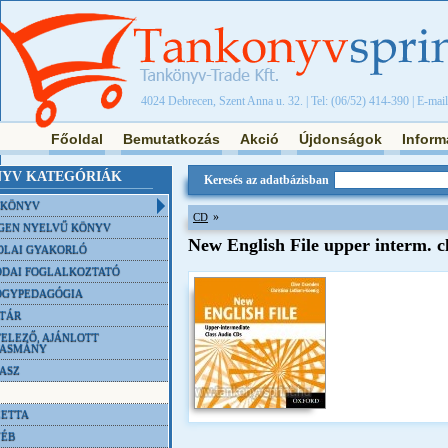
4024 Debrecen, Szent Anna u. 32. | Tel: (06/52) 414-390 | E-mai
Főoldal
Bemutatkozás
Akció
Újdonságok
Inform
YV KATEGÓRIÁK
Keresés az adatbázisban
NKÖNYV
»
CD
GEN NYELVŰ KÖNYV
New English File upper interm. c
OLAI GYAKORLÓ
DAI FOGLALKOZTATÓ
ÓGYPEDAGÓGIA
TÁR
ELEZŐ, AJÁNLOTT
VASMÁNY
ASZ
ETTA
YÉB