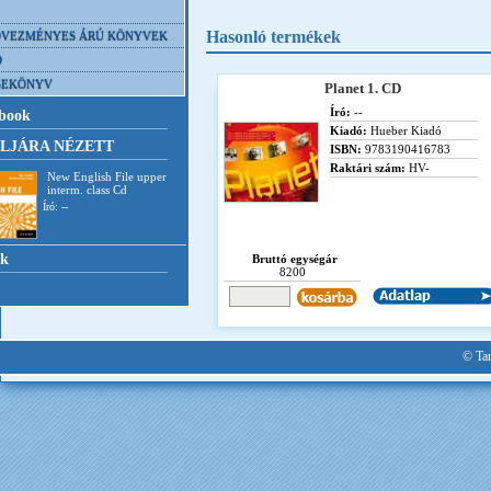
Hasonló termékek
VEZMÉNYES ÁRÚ KÖNYVEK
D
SEKÖNYV
Planet 1. CD
Író:
--
book
Kiadó:
Hueber Kiadó
LJÁRA NÉZETT
ISBN:
9783190416783
Raktári szám:
HV-
New English File upper
interm. class Cd
Író: --
nk
Bruttó egységár
8200
© Tan