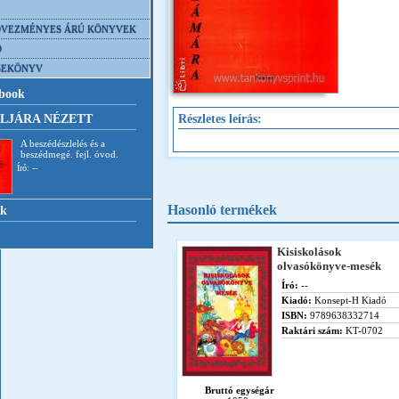
VEZMÉNYES ÁRÚ KÖNYVEK
D
SEKÖNYV
book
Részletes leírás:
LJÁRA NÉZETT
A beszédészlelés és a
beszédmegé. fejl. óvod.
Író: --
Hasonló termékek
nk
Kisiskolások
olvasókönyve-mesék
Író:
--
Kiadó:
Konsept-H Kiadó
ISBN:
9789638332714
Raktári szám:
KT-0702
Bruttó egységár