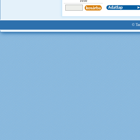
1050
© Tan