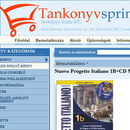
4024 Debrecen, Szent Anna u. 32. | Tel: (06/52) 414-390 | E-mai
Főoldal
Bemutatkozás
Akció
Újdonságok
Inform
YV KATEGÓRIÁK
Keresés az adatbázisban
NKÖNYV
»
Idegen nyelvű könyv
GEN NYELVŰ KÖNYV
Nuovo Progetto Italiano 1B+CD
OLAI GYAKORLÓ
DAI FOGLALKOZTATÓ
ÓGYPEDAGÓGIA
TÁR
ELEZŐ, AJÁNLOTT
VASMÁNY
ASZ
ETTA
YÉB