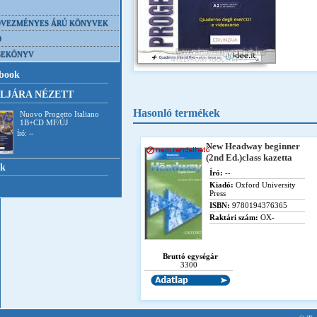
VEZMÉNYES ÁRÚ KÖNYVEK
D
SEKÖNYV
book
LJÁRA NÉZETT
Hasonló termékek
Nuovo Progetto Italiano
1B+CD MF/ÚJ
Író: --
New Headway beginner
(2nd Ed.)class kazetta
nk
Író:
--
Kiadó:
Oxford University
Press
ISBN:
9780194376365
Raktári szám:
OX-
Bruttó egységár
3300