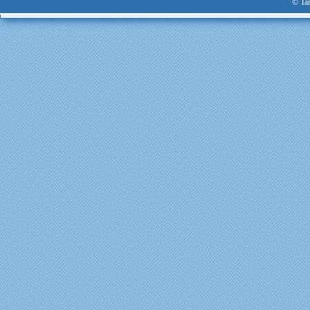
© Tan