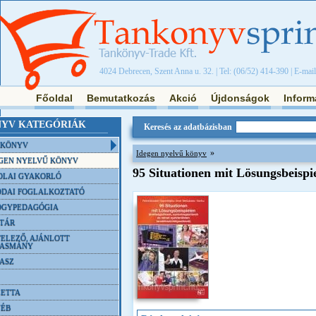
4024 Debrecen, Szent Anna u. 32. | Tel: (06/52) 414-390 | E-mai
Főoldal
Bemutatkozás
Akció
Újdonságok
Inform
YV KATEGÓRIÁK
Keresés az adatbázisban
NKÖNYV
»
Idegen nyelvű könyv
GEN NYELVŰ KÖNYV
95 Situationen mit Lösungsbeispi
OLAI GYAKORLÓ
DAI FOGLALKOZTATÓ
ÓGYPEDAGÓGIA
TÁR
ELEZŐ, AJÁNLOTT
VASMÁNY
ASZ
ETTA
YÉB