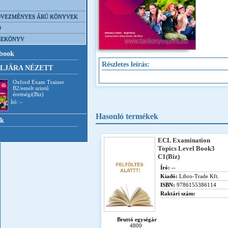
VEZMÉNYES ÁRÚ KÖNYVEK
D
SEKÖNYV
book
Részletes leírás:
LJÁRA NÉZETT
Oxford Exam Trainer
B2/emelt szintű
érettségi(Biz)
Író: --
Hasonló termékek
nk
ECL Examination
Topics Level Book3
C1(Biz)
Író:
--
Kiadó:
Libro-Trade Kft.
ISBN:
9786155386114
Raktári szám:
Bruttó egységár
4800