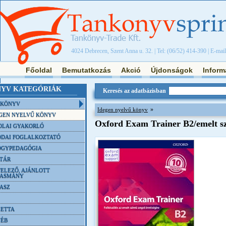
4024 Debrecen, Szent Anna u. 32. | Tel: (06/52) 414-390 | E-mai
Főoldal
Bemutatkozás
Akció
Újdonságok
Inform
YV KATEGÓRIÁK
Keresés az adatbázisban
NKÖNYV
»
Idegen nyelvű könyv
GEN NYELVŰ KÖNYV
Oxford Exam Trainer B2/emelt szi
OLAI GYAKORLÓ
DAI FOGLALKOZTATÓ
ÓGYPEDAGÓGIA
TÁR
ELEZŐ, AJÁNLOTT
VASMÁNY
ASZ
ETTA
YÉB