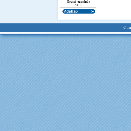
Bruttó egységár
3315
© Tan