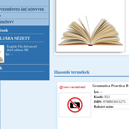
VEZMÉNYES ÁRÚ KÖNYVEK
D
SEKÖNYV
book
LJÁRA NÉZETT
English File Advanced
third edition SB.
Író: --
nk
Hasonló termékek
Gramatica Practica B
Író:
--
Kiadó:
ELI
ISBN:
9788853615275
Raktári szám: