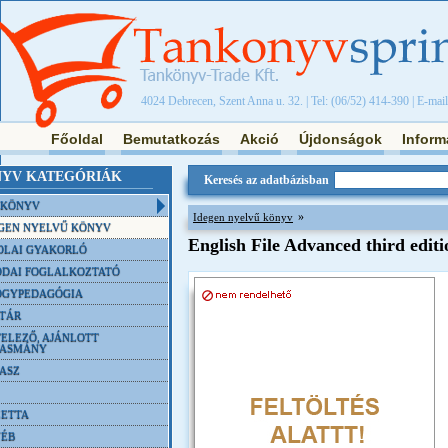
4024 Debrecen, Szent Anna u. 32. | Tel: (06/52) 414-390 | E-mai
Főoldal
Bemutatkozás
Akció
Újdonságok
Inform
YV KATEGÓRIÁK
Keresés az adatbázisban
NKÖNYV
»
Idegen nyelvű könyv
GEN NYELVŰ KÖNYV
English File Advanced third editi
OLAI GYAKORLÓ
DAI FOGLALKOZTATÓ
ÓGYPEDAGÓGIA
TÁR
ELEZŐ, AJÁNLOTT
VASMÁNY
ASZ
ETTA
YÉB