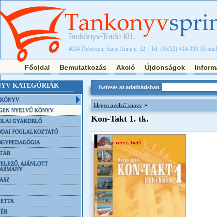
4024 Debrecen, Szent Anna u. 32. | Tel: (06/52) 414-390 | E-mai
Főoldal
Bemutatkozás
Akció
Újdonságok
Inform
YV KATEGÓRIÁK
Keresés az adatbázisban
NKÖNYV
»
Idegen nyelvű könyv
GEN NYELVŰ KÖNYV
Kon-Takt 1. tk.
OLAI GYAKORLÓ
DAI FOGLALKOZTATÓ
ÓGYPEDAGÓGIA
TÁR
ELEZŐ, AJÁNLOTT
VASMÁNY
ASZ
ETTA
YÉB