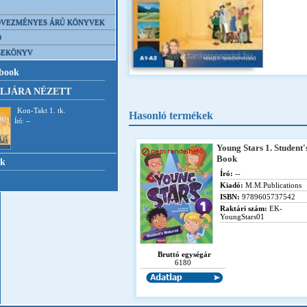
VEZMÉNYES ÁRÚ KÖNYVEK
D
SEKÖNYV
book
LJÁRA NÉZETT
Kon-Takt 1. tk.
Hasonló termékek
Író: --
Young Stars 1. Student'
Book
nk
Író:
--
Kiadó:
M.M.Publications
ISBN:
9789605737542
Raktári szám:
EK-
YoungStars01
Bruttó egységár
6180