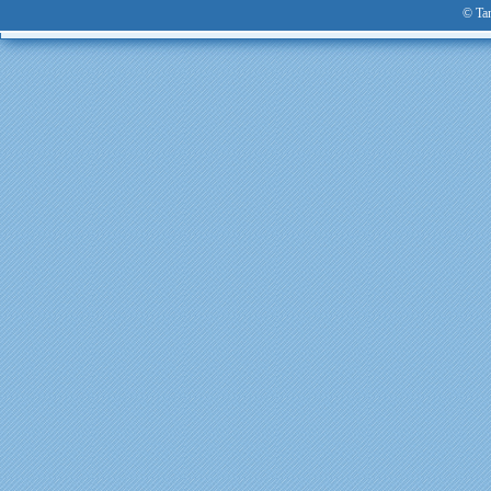
© Tan