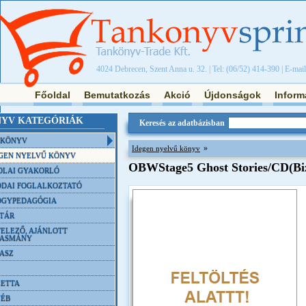
4024 Debrecen, Szent Anna u. 32. | Tel: (06/52) 414-390 | E-mai
Főoldal
Bemutatkozás
Akció
Újdonságok
Inform
YV KATEGÓRIÁK
Keresés az adatbázisban
NKÖNYV
»
Idegen nyelvű könyv
GEN NYELVŰ KÖNYV
OBWStage5 Ghost Stories/CD(Bi
OLAI GYAKORLÓ
DAI FOGLALKOZTATÓ
ÓGYPEDAGÓGIA
TÁR
ELEZŐ, AJÁNLOTT
VASMÁNY
ASZ
ETTA
YÉB