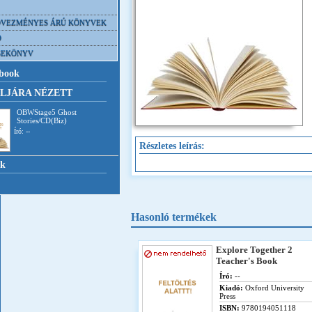
VEZMÉNYES ÁRÚ KÖNYVEK
D
SEKÖNYV
book
LJÁRA NÉZETT
OBWStage5 Ghost
Stories/CD(Biz)
Író: --
Részletes leírás:
nk
Hasonló termékek
Explore Together 2
Teacher's Book
Író:
--
Kiadó:
Oxford University
Press
ISBN:
9780194051118