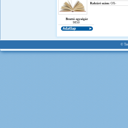
Raktári szám:
OX-
Bruttó egységár
9850
© Tan