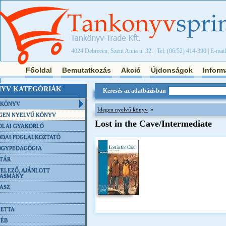
4024 Debrecen, Szent Anna u. 32. | Tel: (06/52) 414-390 | E-mai
Főoldal
Bemutatkozás
Akció
Újdonságok
Inform
YV KATEGÓRIÁK
Keresés az adatbázisban
NKÖNYV
»
Idegen nyelvű könyv
GEN NYELVŰ KÖNYV
Lost in the Cave/Intermediate
OLAI GYAKORLÓ
DAI FOGLALKOZTATÓ
ÓGYPEDAGÓGIA
TÁR
ELEZŐ, AJÁNLOTT
VASMÁNY
ASZ
ETTA
YÉB