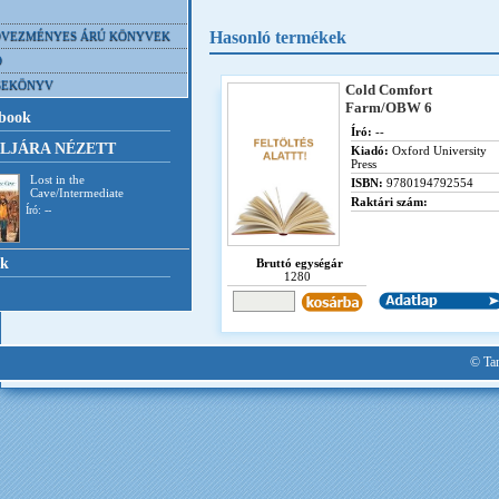
Hasonló termékek
VEZMÉNYES ÁRÚ KÖNYVEK
D
SEKÖNYV
Cold Comfort
Farm/OBW 6
book
Író:
--
LJÁRA NÉZETT
Kiadó:
Oxford University
Press
Lost in the
ISBN:
9780194792554
Cave/Intermediate
Raktári szám:
Író: --
nk
Bruttó egységár
1280
© Tan