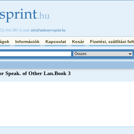
/52) 414-390 | E-mail:
info@tankonyvsprint.hu
ágok
Információk
Kapcsolat
Kosár
Fizetési, szállítási fel
for Speak. of Other Lan.Book 3