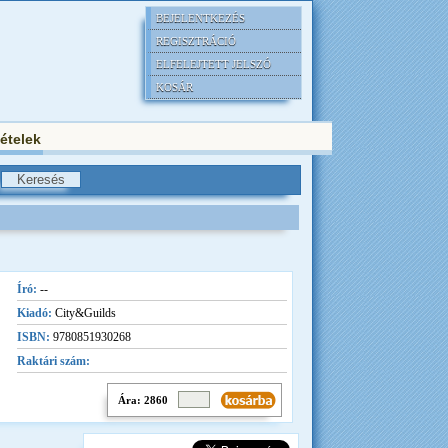
BEJELENTKEZÉS
REGISZTRÁCIÓ
ELFELEJTETT JELSZÓ
KOSÁR
tételek
Író:
--
Kiadó:
City&Guilds
ISBN:
9780851930268
Raktári szám:
Ára: 2860