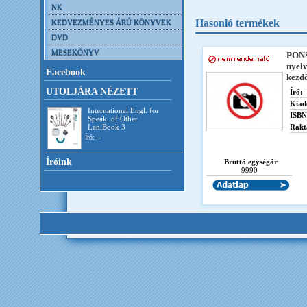
NK
Hasonló termékek
KEDVEZMÉNYES ÁRÚ KÖNYVEK
DVD
MESEKÖNYV
PONS
nyel
Facebook
kezd
UTOLJÁRA NÉZETT
Író:
-
Kiad
International Engl. for
ISBN
Speak. of Other
Lan.Book 3
Rakt
Író: --
Íróink
Bruttó egységár
9990