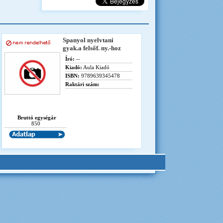
Spanyol nyelvtani
gyak.a felsőf. ny.-hoz
Író:
--
Kiadó:
Aula Kiadó
ISBN:
9789639345478
Raktári szám:
Bruttó egységár
850