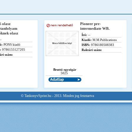
 olasz
Pioneer pre-
vtanfolyam
intermediate WB.
őknek olasz
Író:
--
-
Kiadó:
M.M.Publications
ó:
PONS kiadó
ISBN:
9786180508383
:
9786155127205
Raktári szám:
ári szám:
Bruttó egységár
5025
© TankonyvSprint.hu - 2013. Minden jog fenntartva