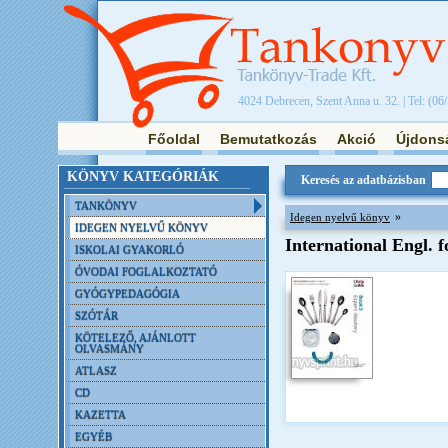
4024 Debrecen, Szent Anna u. 32. | Tel: (06
Főoldal
Bemutatkozás
Akció
Újdons
KÖNYV KATEGÓRIÁK
Keresés az adatbázisban
TANKÖNYV
»
Idegen nyelvű könyv
IDEGEN NYELVŰ KÖNYV
International Engl. 
ISKOLAI GYAKORLÓ
ÓVODAI FOGLALKOZTATÓ
GYÓGYPEDAGÓGIA
SZÓTÁR
KÖTELEZŐ, AJÁNLOTT
OLVASMÁNY
ATLASZ
CD
KAZETTA
EGYÉB