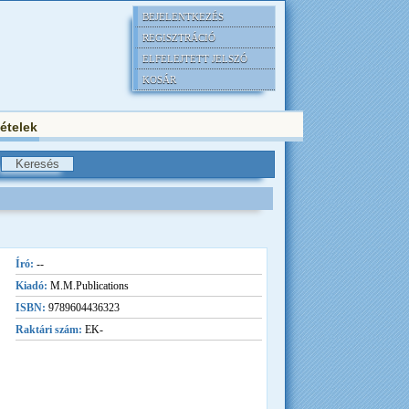
BEJELENTKEZÉS
REGISZTRÁCIÓ
ELFELEJTETT JELSZÓ
KOSÁR
tételek
Író:
--
Kiadó:
M.M.Publications
ISBN:
9789604436323
Raktári szám:
EK-