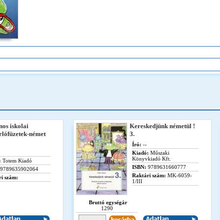
nos iskolai
Kereskedjünk németül !
rlófüzetek-német
3.
Író:
--
Kiadó:
Műszaki
Könyvkiadó Kft.
:
Totem Kiadó
ISBN:
9789631660777
9789635902064
Raktári szám:
MK-6059-
i szám:
1/III
Bruttó egységár
1290