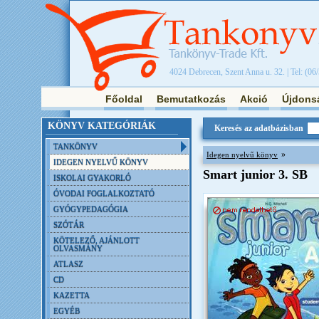
4024 Debrecen, Szent Anna u. 32. | Tel: (06
Főoldal
Bemutatkozás
Akció
Újdons
KÖNYV KATEGÓRIÁK
Keresés az adatbázisban
TANKÖNYV
»
Idegen nyelvű könyv
IDEGEN NYELVŰ KÖNYV
Smart junior 3. SB
ISKOLAI GYAKORLÓ
ÓVODAI FOGLALKOZTATÓ
GYÓGYPEDAGÓGIA
SZÓTÁR
KÖTELEZŐ, AJÁNLOTT
OLVASMÁNY
ATLASZ
CD
KAZETTA
EGYÉB