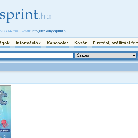
/52) 414-390 | E-mail:
info@tankonyvsprint.hu
ágok
Információk
Kapcsolat
Kosár
Fizetési, szállítási fel