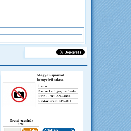
Magyar-spanyol
kétnyelvű atlasz
Író:
--
Kiadó:
Cartographia Kiadó
ISBN:
9789632624884
Raktári szám:
SPA-001
Bruttó egységár
2280