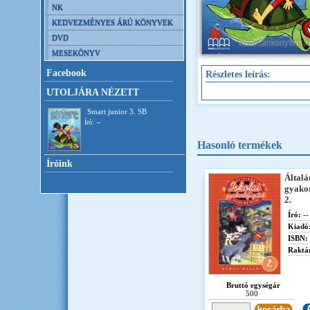
NK
KEDVEZMÉNYES ÁRÚ KÖNYVEK
DVD
MESEKÖNYV
Facebook
Részletes leírás:
UTOLJÁRA NÉZETT
Smart junior 3. SB
Író: --
Hasonló termékek
Íróink
Általá
gyako
2.
Író:
--
Kiadó
ISBN:
Raktár
Bruttó egységár
500