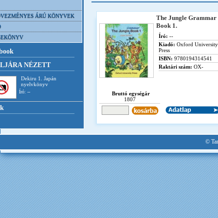
VEZMÉNYES ÁRÚ KÖNYVEK
The Jungle Grammar
Book 1.
D
Író:
--
SEKÖNYV
Kiadó:
Oxford University
Press
book
ISBN:
9780194314541
LJÁRA NÉZETT
Raktári szám:
OX-
Dekiru 1. Japán
nyelvkönyv
Író: --
Bruttó egységár
1807
nk
© Tan