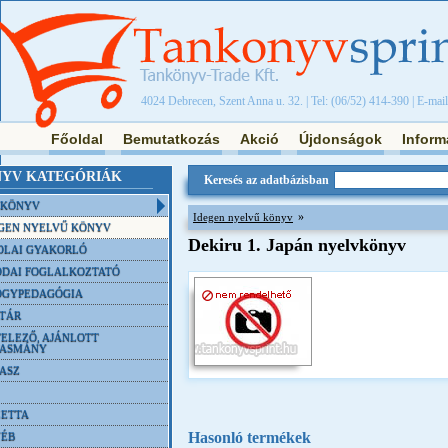
4024 Debrecen, Szent Anna u. 32. | Tel: (06/52) 414-390 | E-mai
Főoldal
Bemutatkozás
Akció
Újdonságok
Inform
YV KATEGÓRIÁK
Keresés az adatbázisban
NKÖNYV
»
Idegen nyelvű könyv
GEN NYELVŰ KÖNYV
Dekiru 1. Japán nyelvkönyv
OLAI GYAKORLÓ
DAI FOGLALKOZTATÓ
ÓGYPEDAGÓGIA
TÁR
ELEZŐ, AJÁNLOTT
VASMÁNY
ASZ
ETTA
Hasonló termékek
YÉB