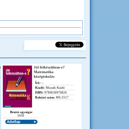
ség
Jól felkészültem-e?
Matematika
középiskolás
Író:
--
Kiadó:
Mozaik Kiadó
ISBN:
9789636970826
Raktári szám:
MS-2517
Bruttó egységár
1030