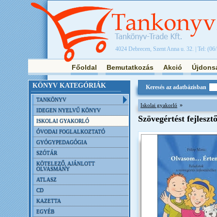
4024 Debrecen, Szent Anna u. 32. | Tel: (06
Főoldal
Bemutatkozás
Akció
Újdons
KÖNYV KATEGÓRIÁK
Keresés az adatbázisban
TANKÖNYV
»
Iskolai gyakorló
IDEGEN NYELVŰ KÖNYV
Szövegértést fejleszt
ISKOLAI GYAKORLÓ
ÓVODAI FOGLALKOZTATÓ
GYÓGYPEDAGÓGIA
SZÓTÁR
KÖTELEZŐ, AJÁNLOTT
OLVASMÁNY
ATLASZ
CD
KAZETTA
EGYÉB