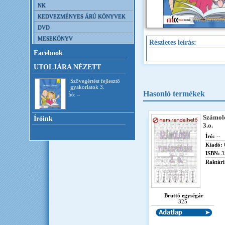
NK
KEDVEZMÉNYES ÁRÚ KÖNYVEK
DVD
MESEKÖNYV
Részletes leírás:
Facebook
UTOLJÁRA NÉZETT
Szövegértést fejlesztő
gyakorlatok 3.
Hasonló termékek
Író: --
Számol
Íróink
3.o.
Író:
--
Kiadó:
ISBN:
3
Raktári
Bruttó egységár
325