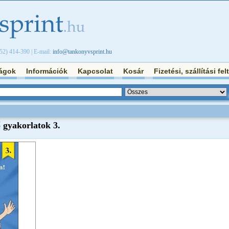
/52) 414-390 | E-mail:
info@tankonyvsprint.hu
ágok
Információk
Kapcsolat
Kosár
Fizetési, szállítási fel
ő gyakorlatok 3.