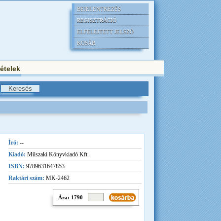
BEJELENTKEZÉS
REGISZTRÁCIÓ
ELFELEJTETT JELSZÓ
KOSÁR
tételek
Író:
--
Kiadó:
Műszaki Könyvkiadó Kft.
ISBN:
9789631647853
Raktári szám:
MK-2462
Ára: 1790