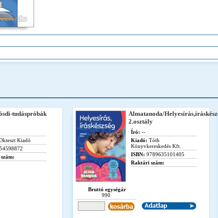
ósdi-tudáspróbák
Almatanoda/Helyesírás,íráskész
2.osztály
Író:
--
Okteszt Kiadó
Kiadó:
Tóth
Könyvkereskedés Kft.
54598872
ISBN:
9789635101405
 szám:
Raktári szám:
Bruttó egységár
990