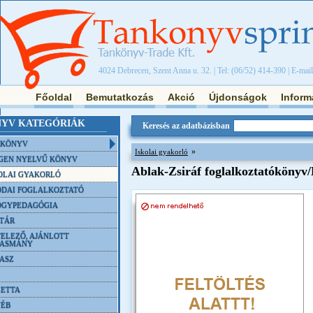
4024 Debrecen, Szent Anna u. 32. | Tel: (06/52) 414-390 | E-mai
Főoldal
Bemutatkozás
Akció
Újdonságok
Inform
YV KATEGÓRIÁK
Keresés az adatbázisban
NKÖNYV
»
Iskolai gyakorló
GEN NYELVŰ KÖNYV
Ablak-Zsiráf foglalkoztatókönyv
OLAI GYAKORLÓ
DAI FOGLALKOZTATÓ
ÓGYPEDAGÓGIA
TÁR
ELEZŐ, AJÁNLOTT
VASMÁNY
ASZ
ETTA
YÉB