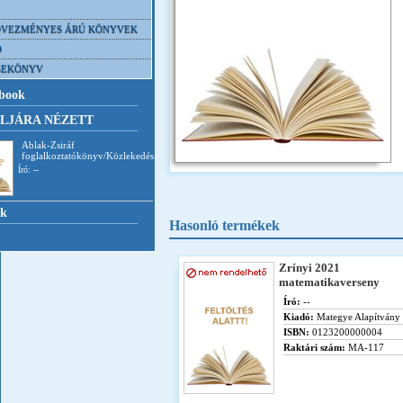
VEZMÉNYES ÁRÚ KÖNYVEK
D
SEKÖNYV
book
LJÁRA NÉZETT
Ablak-Zsiráf
foglalkoztatókönyv/Közlekedés
Író: --
nk
Hasonló termékek
Zrínyi 2021
matematikaverseny
Író:
--
Kiadó:
Mategye Alapítvány
ISBN:
0123200000004
Raktári szám:
MA-117