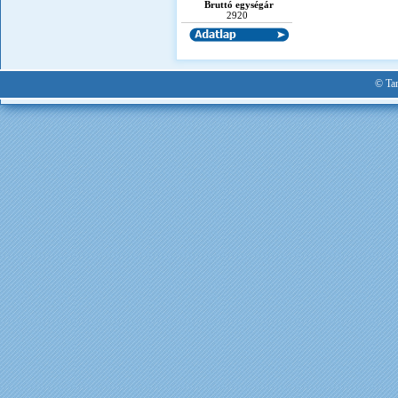
Bruttó egységár
2920
© Tan