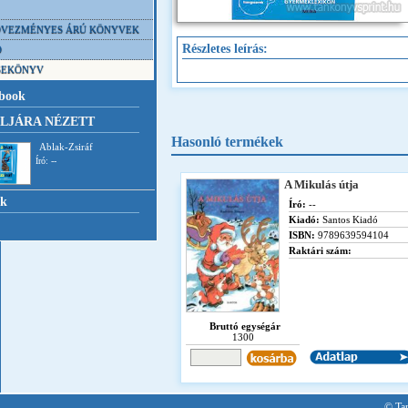
VEZMÉNYES ÁRÚ KÖNYVEK
Részletes leírás:
D
SEKÖNYV
book
LJÁRA NÉZETT
Hasonló termékek
Ablak-Zsiráf
Író: --
A Mikulás útja
nk
Író:
--
Kiadó:
Santos Kiadó
ISBN:
9789639594104
Raktári szám:
Bruttó egységár
1300
© Tan