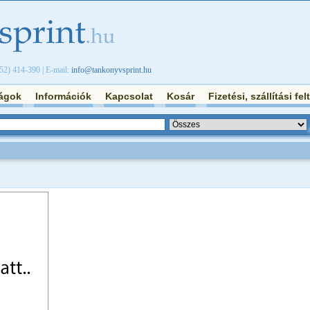
/52) 414-390 | E-mail:
info@tankonyvsprint.hu
ágok
Információk
Kapcsolat
Kosár
Fizetési, szállítási fel