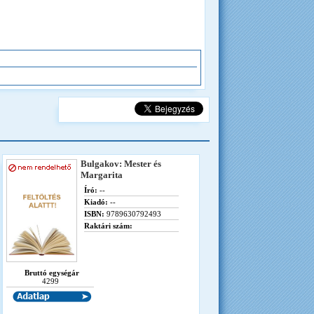
Bulgakov: Mester és
Margarita
Író:
--
Kiadó:
--
ISBN:
9789630792493
Raktári szám:
Bruttó egységár
4299