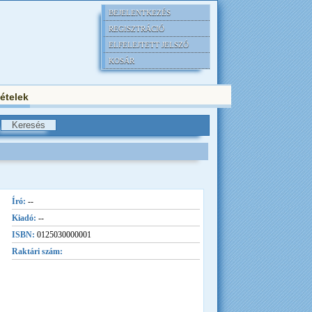
BEJELENTKEZÉS
REGISZTRÁCIÓ
ELFELEJTETT JELSZÓ
KOSÁR
tételek
Író:
--
Kiadó:
--
ISBN:
0125030000001
Raktári szám: