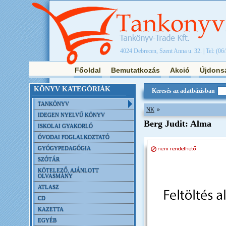
4024 Debrecen, Szent Anna u. 32. | Tel: (06
Főoldal
Bemutatkozás
Akció
Újdons
KÖNYV KATEGÓRIÁK
Keresés az adatbázisban
TANKÖNYV
»
NK
IDEGEN NYELVŰ KÖNYV
Berg Judit: Alma
ISKOLAI GYAKORLÓ
ÓVODAI FOGLALKOZTATÓ
GYÓGYPEDAGÓGIA
SZÓTÁR
KÖTELEZŐ, AJÁNLOTT
OLVASMÁNY
ATLASZ
CD
KAZETTA
EGYÉB