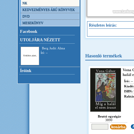
NK
KEDVEZMÉNYES ÁRÚ KÖNYVEK
DVD
MESEKÖNYV
Részletes leírás:
Facebook
UTOLJÁRA NÉZETT
Berg Judit: Alma
Író: --
Hasonló termékek
Vona 
Íróink
halál 
Író:
--
Kiadó
ISBN:
Raktár
Bruttó egységár
3890