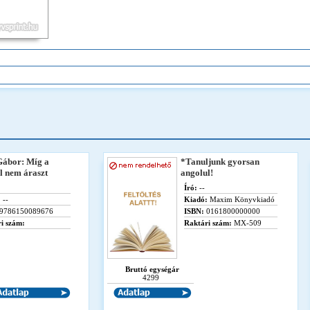
Gábor: Míg a
*Tanuljunk gyorsan
el nem áraszt
angolul!
Író:
--
:
--
Kiadó:
Maxim Könyvkiadó
9786150089676
ISBN:
0161800000000
i szám:
Raktári szám:
MX-509
Bruttó egységár
4299