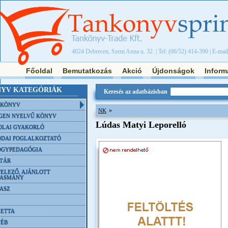
4024 Debrecen, Szent Anna u. 32. | Tel: (06/52) 414-390 | E-mai
Főoldal
Bemutatkozás
Akció
Újdonságok
Inform
YV KATEGÓRIÁK
Keresés az adatbázisban
NKÖNYV
»
NK
GEN NYELVŰ KÖNYV
Lúdas Matyi Leporelló
OLAI GYAKORLÓ
DAI FOGLALKOZTATÓ
ÓGYPEDAGÓGIA
TÁR
ELEZŐ, AJÁNLOTT
VASMÁNY
ASZ
ETTA
YÉB