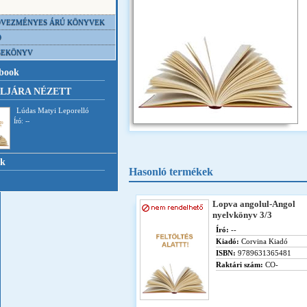
VEZMÉNYES ÁRÚ KÖNYVEK
D
SEKÖNYV
book
LJÁRA NÉZETT
Lúdas Matyi Leporelló
Író: --
nk
Hasonló termékek
Lopva angolul-Angol
nyelvkönyv 3/3
Író:
--
Kiadó:
Corvina Kiadó
ISBN:
9789631365481
Raktári szám:
CO-