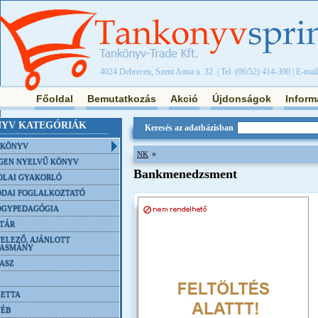
4024 Debrecen, Szent Anna u. 32. | Tel: (06/52) 414-390 | E-mai
Főoldal
Bemutatkozás
Akció
Újdonságok
Inform
YV KATEGÓRIÁK
Keresés az adatbázisban
NKÖNYV
»
NK
GEN NYELVŰ KÖNYV
Bankmenedzsment
OLAI GYAKORLÓ
DAI FOGLALKOZTATÓ
ÓGYPEDAGÓGIA
TÁR
ELEZŐ, AJÁNLOTT
VASMÁNY
ASZ
ETTA
YÉB