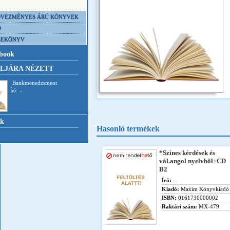
VEZMÉNYES ÁRÚ KÖNYVEK
D
SEKÖNYV
book
LJÁRA NÉZETT
Bankmenedzsment
Író: --
nk
Hasonló termékek
*Színes kérdések és
vál.angol nyelvből+CD
B2
Író:
--
Kiadó:
Maxim Könyvkiadó
ISBN:
0161730000002
Raktári szám:
MX-479