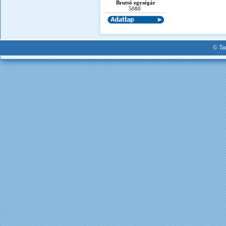
Bruttó egységár
5080
© Tan