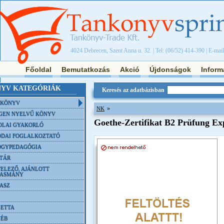
4024 Debrecen, Szent Anna u. 32. | Tel: (06/52) 414-390 | E-mai
Főoldal
Bemutatkozás
Akció
Újdonságok
Inform
YV KATEGÓRIÁK
Keresés az adatbázisban
NKÖNYV
»
NK
GEN NYELVŰ KÖNYV
Goethe-Zertifikat B2 Prüfung Ex
OLAI GYAKORLÓ
DAI FOGLALKOZTATÓ
ÓGYPEDAGÓGIA
TÁR
ELEZŐ, AJÁNLOTT
VASMÁNY
ASZ
ETTA
YÉB