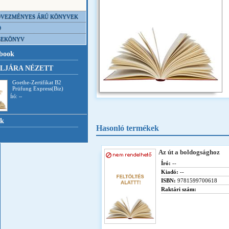
VEZMÉNYES ÁRÚ KÖNYVEK
D
SEKÖNYV
book
LJÁRA NÉZETT
Goethe-Zertifikat B2
Prüfung Express(Biz)
Író: --
nk
Hasonló termékek
Az út a boldogsághoz
Író:
--
Kiadó:
--
ISBN:
9781599700618
Raktári szám: