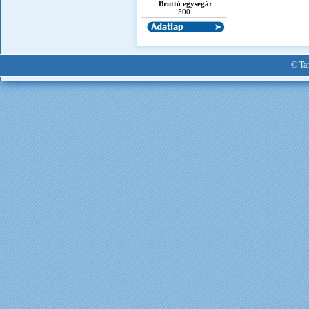
Bruttó egységár
500
© Tan