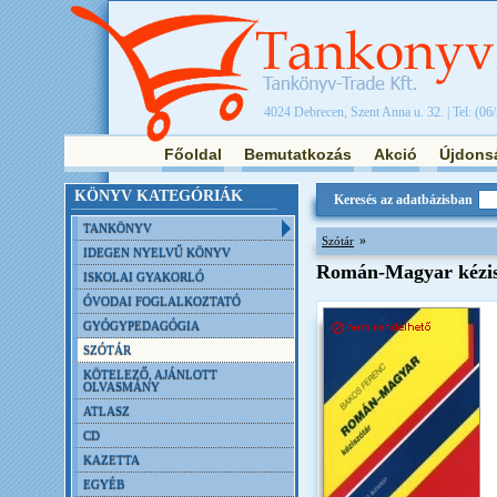
4024 Debrecen, Szent Anna u. 32. | Tel: (06
Főoldal
Bemutatkozás
Akció
Újdons
KÖNYV KATEGÓRIÁK
Keresés az adatbázisban
TANKÖNYV
»
Szótár
IDEGEN NYELVŰ KÖNYV
Román-Magyar kézis
ISKOLAI GYAKORLÓ
ÓVODAI FOGLALKOZTATÓ
GYÓGYPEDAGÓGIA
SZÓTÁR
KÖTELEZŐ, AJÁNLOTT
OLVASMÁNY
ATLASZ
CD
KAZETTA
EGYÉB