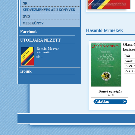
NK
KEDVEZMÉNYES ÁRÚ KÖNYVEK
DVD
MESEKÖNYV
Hasonló termékek
Facebook
UTOLJÁRA NÉZETT
Olasz
Román-Magyar
kézisz
kéziszótár
Író:
--
Író: --
Kiadó:
ISBN:
Íróink
Raktár
Bruttó egységár
13250