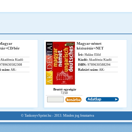
-Magyar
Magyar-német
ótár+CD/bőr
kéziszótár+NET
Író:
Halász Előd
Akadémia Kiadó
Kiadó:
Akadémia Kiadó
9789630582308
ISBN:
9789630588294
i szám:
AK-
Raktári szám:
AK-
Bruttó egységár
7250
© TankonyvSprint.hu - 2013. Minden jog fenntartva