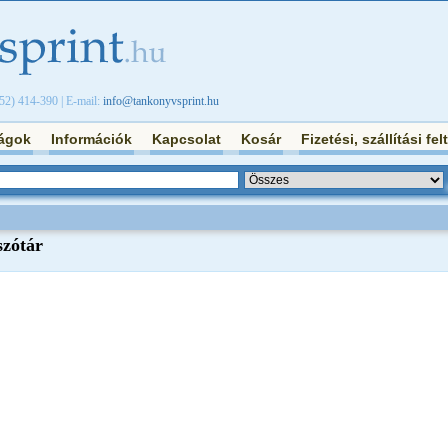
/52) 414-390 | E-mail:
info@tankonyvsprint.hu
ágok
Információk
Kapcsolat
Kosár
Fizetési, szállítási fel
zótár