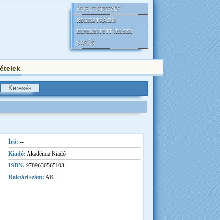
BEJELENTKEZÉS
REGISZTRÁCIÓ
ELFELEJTETT JELSZÓ
KOSÁR
tételek
Író:
--
Kiadó:
Akadémia Kiadó
ISBN:
9789630565103
Raktári szám:
AK-