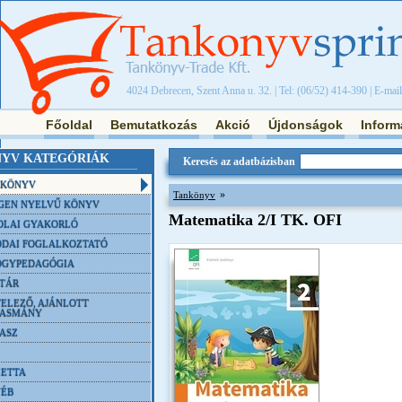
4024 Debrecen, Szent Anna u. 32. | Tel: (06/52) 414-390 | E-mai
Főoldal
Bemutatkozás
Akció
Újdonságok
Inform
YV KATEGÓRIÁK
Keresés az adatbázisban
NKÖNYV
»
Tankönyv
GEN NYELVŰ KÖNYV
Matematika 2/I TK. OFI
OLAI GYAKORLÓ
DAI FOGLALKOZTATÓ
ÓGYPEDAGÓGIA
TÁR
ELEZŐ, AJÁNLOTT
VASMÁNY
ASZ
ETTA
YÉB