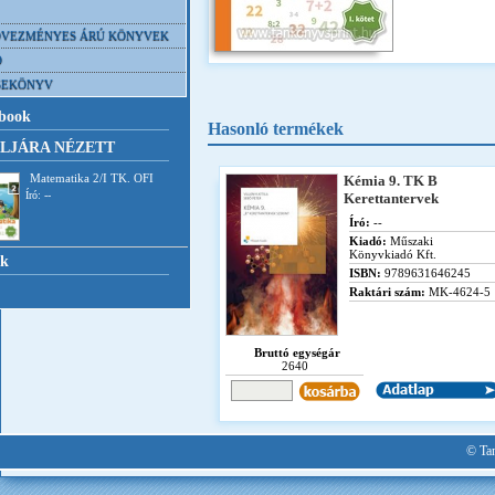
VEZMÉNYES ÁRÚ KÖNYVEK
D
SEKÖNYV
book
Hasonló termékek
LJÁRA NÉZETT
Matematika 2/I TK. OFI
Kémia 9. TK B
Író: --
Kerettantervek
Író:
--
Kiadó:
Műszaki
Könyvkiadó Kft.
nk
ISBN:
9789631646245
Raktári szám:
MK-4624-5
Bruttó egységár
2640
© Tan