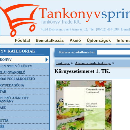
4024 Debrecen, Szent Anna u. 32. | Tel: (06/52) 414-390 | E-mai
Főoldal
Bemutatkozás
Akció
Újdonságok
Inform
YV KATEGÓRIÁK
Keresés az adatbázisban
NKÖNYV
»
»
Tankönyv
Általános iskolai tankönyv
GEN NYELVŰ KÖNYV
Környezetismeret 1. TK.
OLAI GYAKORLÓ
DAI FOGLALKOZTATÓ
ÓGYPEDAGÓGIA
TÁR
ELEZŐ, AJÁNLOTT
VASMÁNY
ASZ
ETTA
YÉB