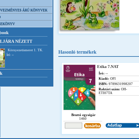
VEZMÉNYES ÁRÚ KÖNYVEK
D
SEKÖNYV
book
LJÁRA NÉZETT
Környezetismeret 1. TK.
Hasonló termékek
Író: --
Etika 7.NAT
nk
Író:
--
Kiadó:
OFI
ISBN:
9789631998207
Raktári szám:
OH-
ETI07TA
Bruttó egységár
1460