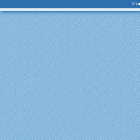
© Tan