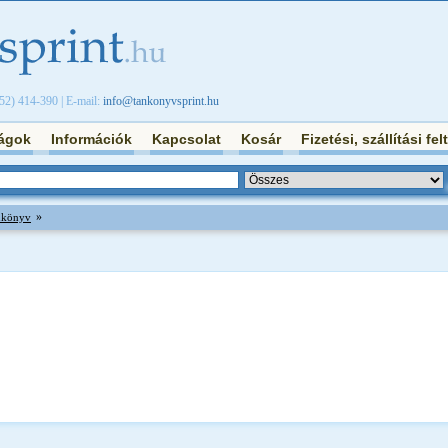
/52) 414-390 | E-mail:
info@tankonyvsprint.hu
ágok
Információk
Kapcsolat
Kosár
Fizetési, szállítási fel
»
ankönyv