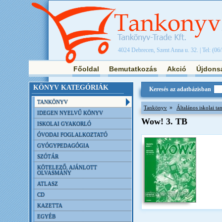
4024 Debrecen, Szent Anna u. 32. | Tel: (06
Főoldal
Bemutatkozás
Akció
Újdons
KÖNYV KATEGÓRIÁK
Keresés az adatbázisban
TANKÖNYV
»
Tankönyv
Általános iskolai t
IDEGEN NYELVŰ KÖNYV
Wow! 3. TB
ISKOLAI GYAKORLÓ
ÓVODAI FOGLALKOZTATÓ
GYÓGYPEDAGÓGIA
SZÓTÁR
KÖTELEZŐ, AJÁNLOTT
OLVASMÁNY
ATLASZ
CD
KAZETTA
EGYÉB