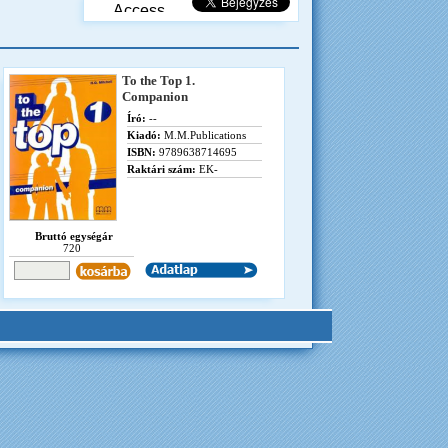
To the Top 1.
Companion
Író:
--
Kiadó:
M.M.Publications
ISBN:
9789638714695
Raktári szám:
EK-
Bruttó egységár
720