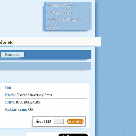
BEJELENTKEZÉS
REGISZTRÁCIÓ
ELFELEJTETT JELSZÓ
KOSÁR
tételek
Író:
--
Kiadó:
Oxford University Press
ISBN:
9780194324595
Raktári szám:
OX-
Ára: 3453