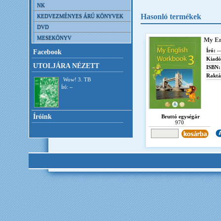
NK
Hasonló termékek
KEDVEZMÉNYES ÁRÚ KÖNYVEK
DVD
MESEKÖNYV
My En
Író:
--
Facebook
Kiadó
UTOLJÁRA NÉZETT
ISBN:
Raktá
Wow! 3. TB
Író: --
Íróink
Bruttó egységár
970