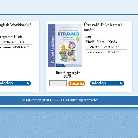
glish Workbook 3
Útravaló-Erkölcstan 1.
tanári
Író:
--
:
Apáczai Kiadó
Kiadó:
Mozaik Kiadó
9789634651321
ISBN:
9789636977337
ri szám:
AP-032403
Raktári szám:
MS-1771
Bruttó egységár
1870
© TankonyvSprint.hu - 2013. Minden jog fenntartva