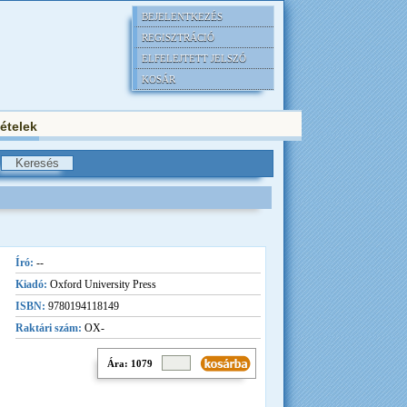
BEJELENTKEZÉS
REGISZTRÁCIÓ
ELFELEJTETT JELSZÓ
KOSÁR
tételek
Író:
--
Kiadó:
Oxford University Press
ISBN:
9780194118149
Raktári szám:
OX-
Ára: 1079