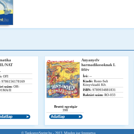
matika
Anyanyelv
II./NAT
harmadikosoknak I.
félév
-
Író:
--
ó:
OFI
Kiadó:
Romi-Suli
:
9786156178169
Könyvkiadó Kft.
ri szám:
OH-
ISBN:
9789934881831
1MA/II
Raktári szám:
RO-033
Bruttó egységár
398
© TankonyvSprint.hu - 2013. Minden jog fenntartva