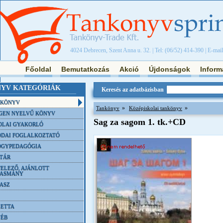
4024 Debrecen, Szent Anna u. 32. | Tel: (06/52) 414-390 | E-mai
Főoldal
Bemutatkozás
Akció
Újdonságok
Inform
YV KATEGÓRIÁK
Keresés az adatbázisban
NKÖNYV
»
»
Tankönyv
Középiskolai tankönyv
GEN NYELVŰ KÖNYV
Sag za sagom 1. tk.+CD
OLAI GYAKORLÓ
DAI FOGLALKOZTATÓ
ÓGYPEDAGÓGIA
TÁR
ELEZŐ, AJÁNLOTT
VASMÁNY
ASZ
ETTA
YÉB