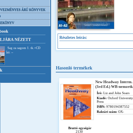
VEZMÉNYES ÁRÚ KÖNYVEK
D
SEKÖNYV
book
Részletes leírás:
LJÁRA NÉZETT
Sag za sagom 1. tk.+CD
Író: --
Hasonló termékek
nk
New Headway Interm.
(3rd Ed.) WB-nemzetk
Író:
Liz and John Soars
Kiadó:
Oxford University
Press
ISBN:
9780194387552
Raktári szám:
OX-
Bruttó egységár
2130