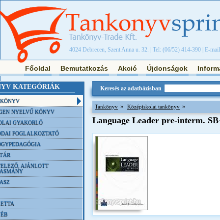
4024 Debrecen, Szent Anna u. 32. | Tel: (06/52) 414-390 | E-mai
Főoldal
Bemutatkozás
Akció
Újdonságok
Inform
YV KATEGÓRIÁK
Keresés az adatbázisban
NKÖNYV
»
»
Tankönyv
Középiskolai tankönyv
GEN NYELVŰ KÖNYV
Language Leader pre-interm. S
OLAI GYAKORLÓ
DAI FOGLALKOZTATÓ
ÓGYPEDAGÓGIA
TÁR
ELEZŐ, AJÁNLOTT
VASMÁNY
ASZ
ETTA
YÉB