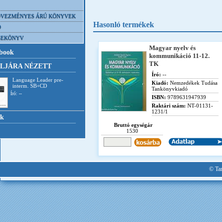
VEZMÉNYES ÁRÚ KÖNYVEK
Hasonló termékek
D
SEKÖNYV
Magyar nyelv és
book
kommunikáció 11-12.
TK
LJÁRA NÉZETT
Író:
--
Language Leader pre-
Kiadó:
Nemzedékek Tudása
interm. SB+CD
Tankönyvkiadó
Író: --
ISBN:
9789631947939
Raktári szám:
NT-01131-
1231/1
nk
Bruttó egységár
1530
© Tan