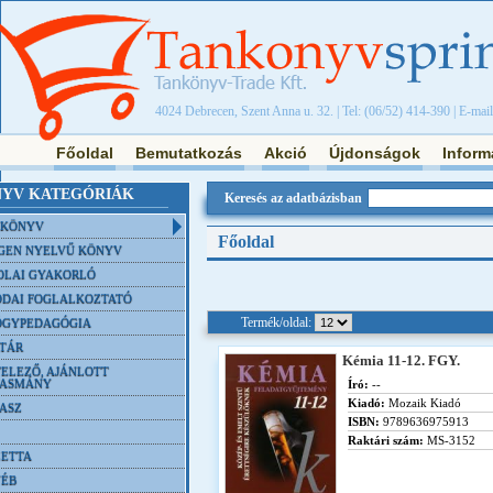
4024 Debrecen, Szent Anna u. 32. | Tel: (06/52) 414-390 | E-mai
Főoldal
Bemutatkozás
Akció
Újdonságok
Inform
YV KATEGÓRIÁK
Keresés az adatbázisban
NKÖNYV
Főoldal
GEN NYELVŰ KÖNYV
OLAI GYAKORLÓ
DAI FOGLALKOZTATÓ
Termék/oldal:
ÓGYPEDAGÓGIA
TÁR
Kémia 11-12. FGY.
ELEZŐ, AJÁNLOTT
VASMÁNY
Író:
--
Kiadó:
Mozaik Kiadó
ASZ
ISBN:
9789636975913
Raktári szám:
MS-3152
ETTA
YÉB