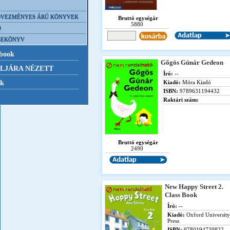
VEZMÉNYES ÁRÚ KÖNYVEK
Bruttó egységár
5880
D
SEKÖNYV
book
Gőgös Gúnár Gedeon
LJÁRA NÉZETT
Író:
--
nk
Kiadó:
Móra Kiadó
ISBN:
9789631194432
Raktári szám:
Bruttó egységár
2490
New Happy Street 2.
Class Book
Író:
--
Kiadó:
Oxford University
Press
ISBN:
9780194730822