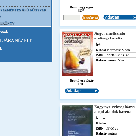
Bruttó egységár
VEZMÉNYES ÁRÚ KÖNYVEK
1525
D
SEKÖNYV
book
Angol emeltszintű
érettségi kazetta
LJÁRA NÉZETT
Író:
--
nk
Kiadó:
Nordwest Kiadó
ISBN:
5999880873048
Raktári szám:
NW-
Bruttó egységár
1700
Nagy nyelvvizsgakönyv
angol alapfok kazetta
Író:
--
Kiadó:
--
ISBN:
8975125
Raktári szám: