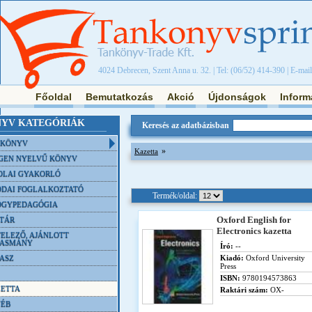
4024 Debrecen, Szent Anna u. 32. | Tel: (06/52) 414-390 | E-mai
Főoldal
Bemutatkozás
Akció
Újdonságok
Inform
YV KATEGÓRIÁK
Keresés az adatbázisban
NKÖNYV
»
Kazetta
GEN NYELVŰ KÖNYV
OLAI GYAKORLÓ
DAI FOGLALKOZTATÓ
Termék/oldal:
ÓGYPEDAGÓGIA
Oxford English for
TÁR
Electronics kazetta
ELEZŐ, AJÁNLOTT
VASMÁNY
Író:
--
ASZ
Kiadó:
Oxford University
Press
ISBN:
9780194573863
ETTA
Raktári szám:
OX-
YÉB