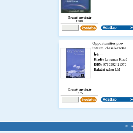
Bruttó egységár
1200
Opportunities pre-
interm. class kazetta
Író:
--
Kiadó:
Longman Kiadó
ISBN:
9780582421370
Raktári szám:
LM-
Bruttó egységár
5775
© Tan