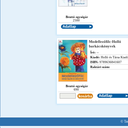
Bruttó egységár
2500
Modellezőfilc-Holló
barkácskönyvek
Író:
--
Kiadó:
Holló és Társa Kiad
ISBN:
9789636841607
Raktári szám:
Bruttó egységár
690
© Tan