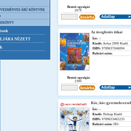
Bruttó egységár
VEZMÉNYES ÁRÚ KÖNYVEK
2079
D
SEKÖNYV
book
Az üvegfestés titkai
Író:
--
LJÁRA NÉZETT
Kiadó:
Aréna 2000 Kiadó
nk
ISBN:
9789637046094
Raktári szám:
Bruttó egységár
2390
Kóc, kóc-gyermekverse
Író:
--
Kiadó:
Holnap Kiadó
ISBN:
9789633465233
Raktári szám:
HO-