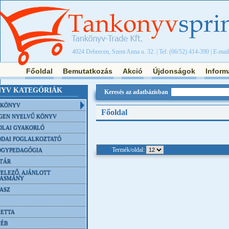
4024 Debrecen, Szent Anna u. 32. | Tel: (06/52) 414-390 | E-mai
Főoldal
Bemutatkozás
Akció
Újdonságok
Inform
YV KATEGÓRIÁK
Keresés az adatbázisban
NKÖNYV
Főoldal
GEN NYELVŰ KÖNYV
OLAI GYAKORLÓ
DAI FOGLALKOZTATÓ
Termék/oldal:
ÓGYPEDAGÓGIA
TÁR
ELEZŐ, AJÁNLOTT
VASMÁNY
ASZ
ETTA
YÉB