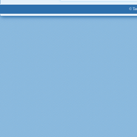
© Tan