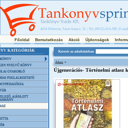
4024 Debrecen, Szent Anna u. 32. | Tel: (06/52) 414-390 | E-mai
Főoldal
Bemutatkozás
Akció
Újdonságok
Inform
YV KATEGÓRIÁK
Keresés az adatbázisban
NKÖNYV
»
Atlasz
GEN NYELVŰ KÖNYV
Újgenerációs- Történelmi atlasz 
OLAI GYAKORLÓ
DAI FOGLALKOZTATÓ
ÓGYPEDAGÓGIA
TÁR
ELEZŐ, AJÁNLOTT
VASMÁNY
ASZ
ETTA
YÉB