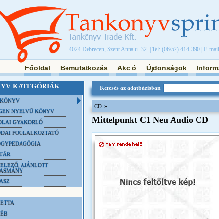
4024 Debrecen, Szent Anna u. 32. | Tel: (06/52) 414-390 | E-mai
Főoldal
Bemutatkozás
Akció
Újdonságok
Inform
YV KATEGÓRIÁK
Keresés az adatbázisban
NKÖNYV
»
CD
GEN NYELVŰ KÖNYV
Mittelpunkt C1 Neu Audio CD
OLAI GYAKORLÓ
DAI FOGLALKOZTATÓ
ÓGYPEDAGÓGIA
TÁR
ELEZŐ, AJÁNLOTT
VASMÁNY
ASZ
ETTA
YÉB