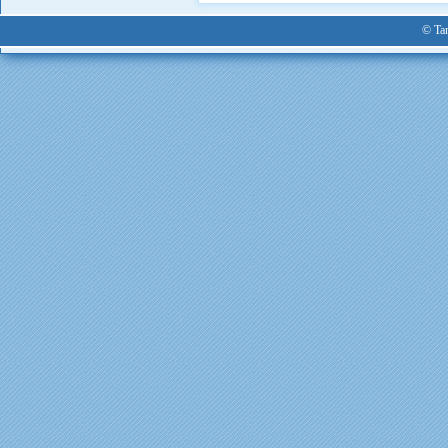
© Tan