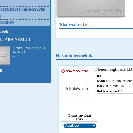
VEZMÉNYES ÁRÚ KÖNYVEK
D
SEKÖNYV
Részletes leírás:
book
LJÁRA NÉZETT
Matura Leader Plus CD
Level B1
Hasonló termékek
Író: --
Pioneer beginners CD
nk
Író:
--
Kiadó:
M.M.Publications
ISBN:
9789605099190
Raktári szám:
EK-
Bruttó egységár
4385