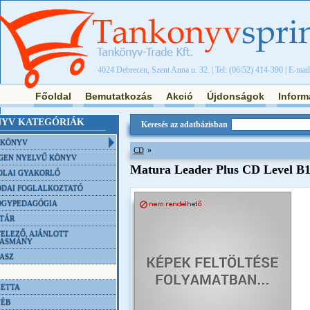
4024 Debrecen, Szent Anna u. 32. | Tel: (06/52) 414-390 | E-mai
Főoldal
Bemutatkozás
Akció
Újdonságok
Inform
YV KATEGÓRIÁK
Keresés az adatbázisban
NKÖNYV
»
CD
GEN NYELVŰ KÖNYV
Matura Leader Plus CD Level B
OLAI GYAKORLÓ
DAI FOGLALKOZTATÓ
ÓGYPEDAGÓGIA
TÁR
ELEZŐ, AJÁNLOTT
VASMÁNY
ASZ
ETTA
YÉB