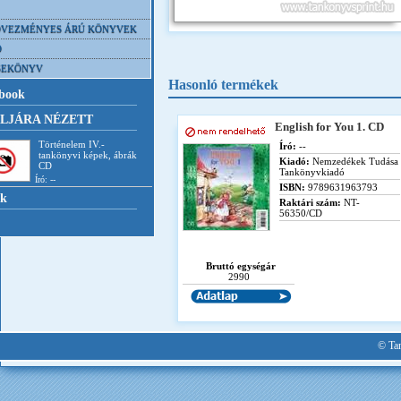
VEZMÉNYES ÁRÚ KÖNYVEK
D
SEKÖNYV
Hasonló termékek
book
LJÁRA NÉZETT
English for You 1. CD
Történelem IV.-
Író:
--
tankönyvi képek, ábrák
Kiadó:
Nemzedékek Tudása
CD
Tankönyvkiadó
Író: --
ISBN:
9789631963793
nk
Raktári szám:
NT-
56350/CD
Bruttó egységár
2990
© Tan