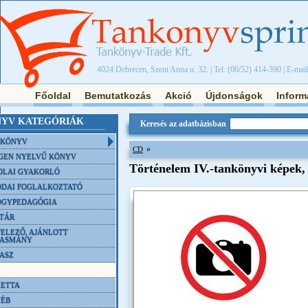
4024 Debrecen, Szent Anna u. 32. | Tel: (06/52) 414-390 | E-mai
Főoldal
Bemutatkozás
Akció
Újdonságok
Inform
YV KATEGÓRIÁK
Keresés az adatbázisban
NKÖNYV
»
CD
GEN NYELVŰ KÖNYV
Történelem IV.-tankönyvi képek
OLAI GYAKORLÓ
DAI FOGLALKOZTATÓ
ÓGYPEDAGÓGIA
TÁR
ELEZŐ, AJÁNLOTT
VASMÁNY
ASZ
ETTA
YÉB