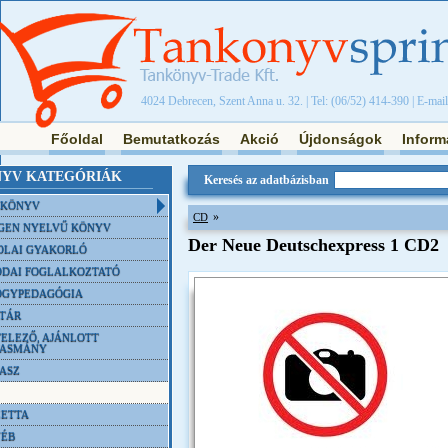
4024 Debrecen, Szent Anna u. 32. | Tel: (06/52) 414-390 | E-mai
Főoldal
Bemutatkozás
Akció
Újdonságok
Inform
YV KATEGÓRIÁK
Keresés az adatbázisban
NKÖNYV
»
CD
GEN NYELVŰ KÖNYV
Der Neue Deutschexpress 1 CD2
OLAI GYAKORLÓ
DAI FOGLALKOZTATÓ
ÓGYPEDAGÓGIA
TÁR
ELEZŐ, AJÁNLOTT
VASMÁNY
ASZ
ETTA
YÉB