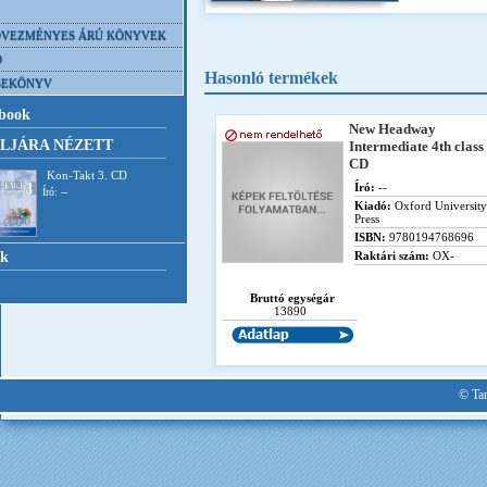
VEZMÉNYES ÁRÚ KÖNYVEK
D
Hasonló termékek
SEKÖNYV
book
New Headway
LJÁRA NÉZETT
Intermediate 4th class
CD
Kon-Takt 3. CD
Író:
--
Író: --
Kiadó:
Oxford University
Press
ISBN:
9780194768696
nk
Raktári szám:
OX-
Bruttó egységár
13890
© Tan