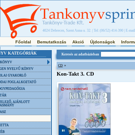
4024 Debrecen, Szent Anna u. 32. | Tel: (06/52) 414-390 | E-mai
Főoldal
Bemutatkozás
Akció
Újdonságok
Inform
YV KATEGÓRIÁK
Keresés az adatbázisban
NKÖNYV
»
CD
GEN NYELVŰ KÖNYV
Kon-Takt 3. CD
OLAI GYAKORLÓ
DAI FOGLALKOZTATÓ
ÓGYPEDAGÓGIA
TÁR
ELEZŐ, AJÁNLOTT
VASMÁNY
ASZ
ETTA
YÉB