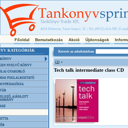
4024 Debrecen, Szent Anna u. 32. | Tel: (06/52) 414-390 | E-mai
Főoldal
Bemutatkozás
Akció
Újdonságok
Inform
YV KATEGÓRIÁK
Keresés az adatbázisban
NKÖNYV
»
CD
GEN NYELVŰ KÖNYV
Tech talk intermediate class CD
OLAI GYAKORLÓ
DAI FOGLALKOZTATÓ
ÓGYPEDAGÓGIA
TÁR
ELEZŐ, AJÁNLOTT
VASMÁNY
ASZ
ETTA
YÉB