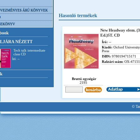
VEZMÉNYES ÁRÚ KÖNYVEK
Hasonló termékek
D
SEKÖNYV
New Headway elem. (
book
Ed.)ST. CD
LJÁRA NÉZETT
Író:
--
Kiadó:
Oxford University
Tech talk intermediate
Press
class CD
ISBN:
9780194715171
Író: --
Raktári szám:
OX-47151
nk
Bruttó egységár
2195
© Tan