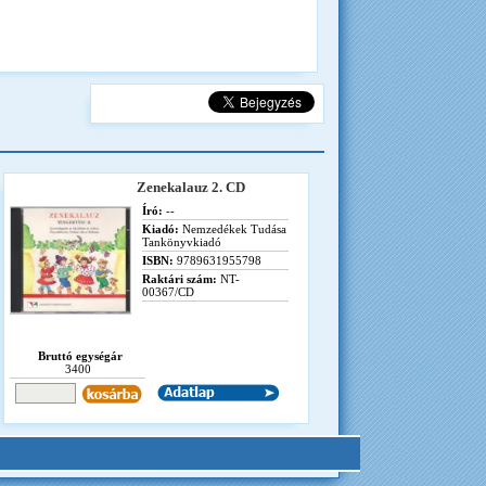
Zenekalauz 2. CD
Író:
--
Kiadó:
Nemzedékek Tudása
Tankönyvkiadó
ISBN:
9789631955798
Raktári szám:
NT-
00367/CD
Bruttó egységár
3400