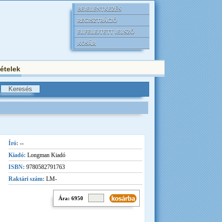
BEJELENTKEZÉS
REGISZTRÁCIÓ
ELFELEJTETT JELSZÓ
KOSÁR
tételek
Író:
--
Kiadó:
Longman Kiadó
ISBN:
9780582791763
Raktári szám:
LM-
Ára: 6950