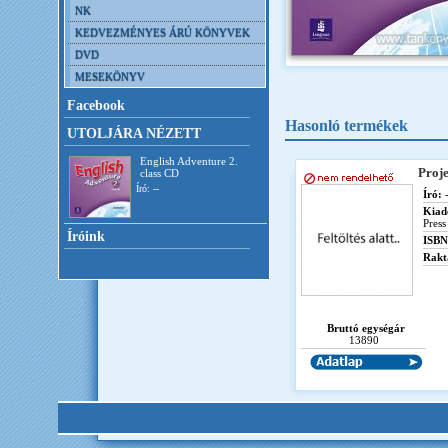
NK
KEDVEZMÉNYES ÁRÚ KÖNYVEK
DVD
MESEKÖNYV
Facebook
Hasonló termékek
UTOLJÁRA NÉZETT
English Adventure 2.
Proje
class CD
Író: --
Író:
-
Kiad
Press
Íróink
ISBN
Rakt
Bruttó egységár
13890