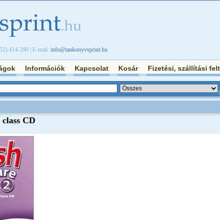
/52) 414-390 | E-mail:
info@tankonyvsprint.hu
ágok
Információk
Kapcsolat
Kosár
Fizetési, szállítási fel
 class CD