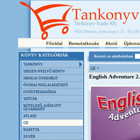
4024 Debrecen, Szent Anna u. 32. | Tel: (06
Főoldal
Bemutatkozás
Akció
Újdons
KÖNYV KATEGÓRIÁK
Keresés az adatbázisban
TANKÖNYV
»
CD
IDEGEN NYELVŰ KÖNYV
English Adventure 2.
ISKOLAI GYAKORLÓ
ÓVODAI FOGLALKOZTATÓ
GYÓGYPEDAGÓGIA
SZÓTÁR
KÖTELEZŐ, AJÁNLOTT
OLVASMÁNY
ATLASZ
CD
KAZETTA
EGYÉB