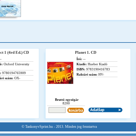
ct 1 (4rd Ed.) CD
Planet 1. CD
-
Író:
--
ó:
Oxford University
Kiadó:
Hueber Kiadó
ISBN:
9783190416783
:
9780194765909
Raktári szám:
HV-
ári szám:
OX-
Bruttó egységár
8200
© TankonyvSprint.hu - 2013. Minden jog fenntartva