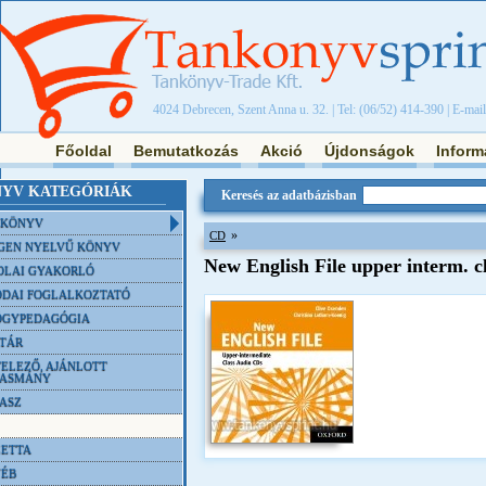
4024 Debrecen, Szent Anna u. 32. | Tel: (06/52) 414-390 | E-mai
Főoldal
Bemutatkozás
Akció
Újdonságok
Inform
YV KATEGÓRIÁK
Keresés az adatbázisban
NKÖNYV
»
CD
GEN NYELVŰ KÖNYV
New English File upper interm. c
OLAI GYAKORLÓ
DAI FOGLALKOZTATÓ
ÓGYPEDAGÓGIA
TÁR
ELEZŐ, AJÁNLOTT
VASMÁNY
ASZ
ETTA
YÉB