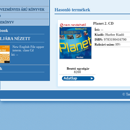
Hasonló termékek
VEZMÉNYES ÁRÚ KÖNYVEK
D
SEKÖNYV
Planet 2. CD
Író:
--
book
Kiadó:
Hueber Kiadó
LJÁRA NÉZETT
ISBN:
9783190416790
Raktári szám:
HV-
New English File upper
interm. class Cd
Író: --
nk
Bruttó egységár
8200
© Tan