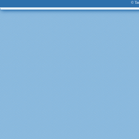
© Tan