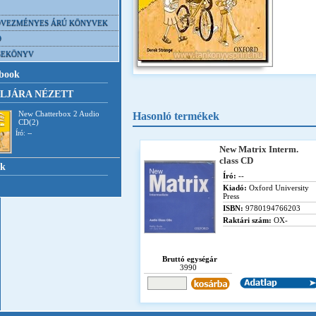
VEZMÉNYES ÁRÚ KÖNYVEK
D
SEKÖNYV
book
LJÁRA NÉZETT
New Chatterbox 2 Audio
Hasonló termékek
CD(2)
Író: --
New Matrix Interm.
class CD
nk
Író:
--
Kiadó:
Oxford University
Press
ISBN:
9780194766203
Raktári szám:
OX-
Bruttó egységár
3990