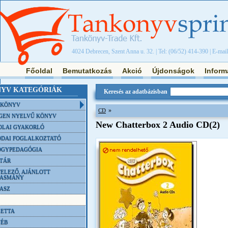
4024 Debrecen, Szent Anna u. 32. | Tel: (06/52) 414-390 | E-mai
Főoldal
Bemutatkozás
Akció
Újdonságok
Inform
YV KATEGÓRIÁK
Keresés az adatbázisban
NKÖNYV
»
CD
GEN NYELVŰ KÖNYV
New Chatterbox 2 Audio CD(2)
OLAI GYAKORLÓ
DAI FOGLALKOZTATÓ
ÓGYPEDAGÓGIA
TÁR
ELEZŐ, AJÁNLOTT
VASMÁNY
ASZ
ETTA
YÉB