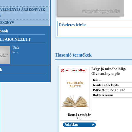
VEZMÉNYES ÁRÚ KÖNYVEK
D
SEKÖNYV
Részletes leírás:
book
LJÁRA NÉZETT
Utak
Író: --
Hasonló termékek
Légy jó mindhalálig/
nk
Olvasmánynapló
Író:
--
Kiadó:
ZEN kiadó
ISBN:
9786155171048
Raktári szám:
Bruttó egységár
350