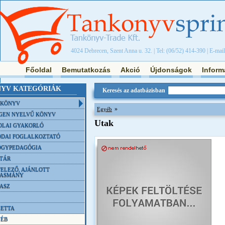
4024 Debrecen, Szent Anna u. 32. | Tel: (06/52) 414-390 | E-mai
Főoldal
Bemutatkozás
Akció
Újdonságok
Inform
YV KATEGÓRIÁK
Keresés az adatbázisban
NKÖNYV
»
Egyéb
GEN NYELVŰ KÖNYV
Utak
OLAI GYAKORLÓ
DAI FOGLALKOZTATÓ
ÓGYPEDAGÓGIA
TÁR
ELEZŐ, AJÁNLOTT
VASMÁNY
ASZ
ETTA
YÉB