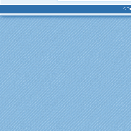
© Tan