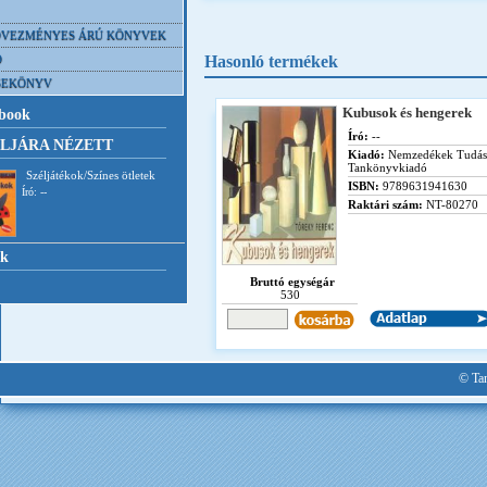
VEZMÉNYES ÁRÚ KÖNYVEK
D
Hasonló termékek
SEKÖNYV
Kubusok és hengerek
book
Író:
--
LJÁRA NÉZETT
Kiadó:
Nemzedékek Tudás
Tankönyvkiadó
Széljátékok/Színes ötletek
ISBN:
9789631941630
Író: --
Raktári szám:
NT-80270
nk
Bruttó egységár
530
© Tan