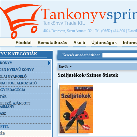
4024 Debrecen, Szent Anna u. 32. | Tel: (06/52) 414-390 | E-mai
Főoldal
Bemutatkozás
Akció
Újdonságok
Inform
YV KATEGÓRIÁK
Keresés az adatbázisban
NKÖNYV
»
Egyéb
GEN NYELVŰ KÖNYV
Széljátékok/Színes ötletek
OLAI GYAKORLÓ
DAI FOGLALKOZTATÓ
ÓGYPEDAGÓGIA
TÁR
ELEZŐ, AJÁNLOTT
VASMÁNY
ASZ
ETTA
YÉB