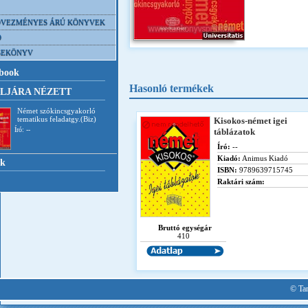
VEZMÉNYES ÁRÚ KÖNYVEK
D
SEKÖNYV
book
Hasonló termékek
LJÁRA NÉZETT
Német szókincsgyakorló
tematikus feladatgy.(Biz)
Kisokos-német igei
Író: --
táblázatok
Író:
--
Kiadó:
Animus Kiadó
nk
ISBN:
9789639715745
Raktári szám:
Bruttó egységár
410
© Tan