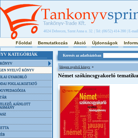
4024 Debrecen, Szent Anna u. 32. | Tel: (06/52) 414-390 | E-mai
Főoldal
Bemutatkozás
Akció
Újdonságok
Inform
YV KATEGÓRIÁK
Keresés az adatbázisban
NKÖNYV
»
Idegen nyelvű könyv
GEN NYELVŰ KÖNYV
Német szókincsgyakorló tematikus
OLAI GYAKORLÓ
DAI FOGLALKOZTATÓ
ÓGYPEDAGÓGIA
TÁR
ELEZŐ, AJÁNLOTT
VASMÁNY
ASZ
ETTA
YÉB