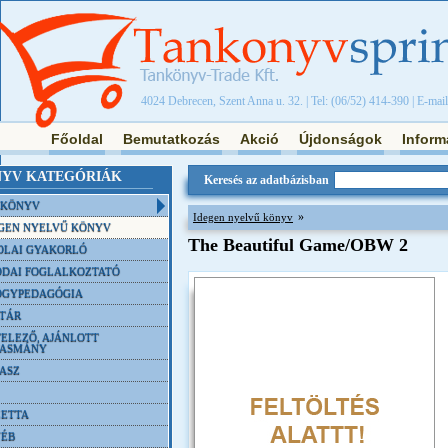
4024 Debrecen, Szent Anna u. 32. | Tel: (06/52) 414-390 | E-mai
Főoldal
Bemutatkozás
Akció
Újdonságok
Inform
YV KATEGÓRIÁK
Keresés az adatbázisban
NKÖNYV
»
Idegen nyelvű könyv
GEN NYELVŰ KÖNYV
The Beautiful Game/OBW 2
OLAI GYAKORLÓ
DAI FOGLALKOZTATÓ
ÓGYPEDAGÓGIA
TÁR
ELEZŐ, AJÁNLOTT
VASMÁNY
ASZ
ETTA
YÉB