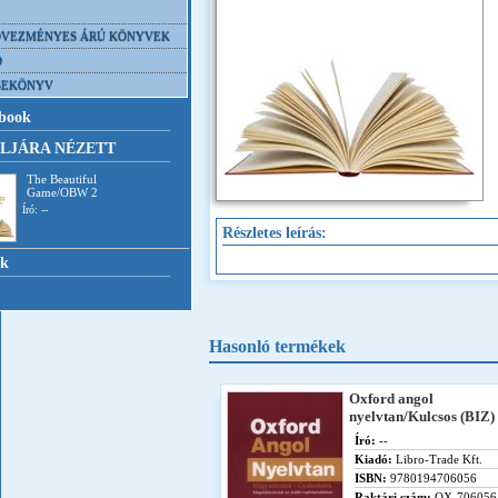
VEZMÉNYES ÁRÚ KÖNYVEK
D
SEKÖNYV
book
LJÁRA NÉZETT
The Beautiful
Game/OBW 2
Író: --
Részletes leírás:
nk
Hasonló termékek
Oxford angol
nyelvtan/Kulcsos (BIZ)
Író:
--
Kiadó:
Libro-Trade Kft.
ISBN:
9780194706056
Raktári szám:
OX-706056