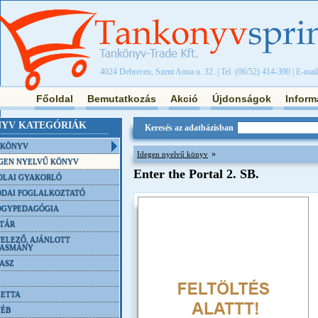
4024 Debrecen, Szent Anna u. 32. | Tel: (06/52) 414-390 | E-mai
Főoldal
Bemutatkozás
Akció
Újdonságok
Inform
YV KATEGÓRIÁK
Keresés az adatbázisban
NKÖNYV
»
Idegen nyelvű könyv
GEN NYELVŰ KÖNYV
Enter the Portal 2. SB.
OLAI GYAKORLÓ
DAI FOGLALKOZTATÓ
ÓGYPEDAGÓGIA
TÁR
ELEZŐ, AJÁNLOTT
VASMÁNY
ASZ
ETTA
YÉB