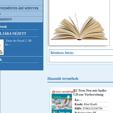
VEZMÉNYES ÁRÚ KÖNYVEK
D
SEKÖNYV
book
LJÁRA NÉZETT
Enter the Portal 2. SB.
Író: --
Részletes leírás:
nk
Hasonló termékek
B2 Tests Neu mit Audio-
CD-zur Vorbereitung
Író:
--
Kiadó:
Klett Kiadó
ISBN:
9786155258794
Raktári szám:
RK-