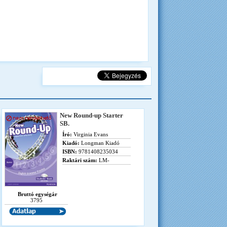
New Round-up Starter
SB.
Író:
Virginia Evans
Kiadó:
Longman Kiadó
ISBN:
9781408235034
Raktári szám:
LM-
Bruttó egységár
3795