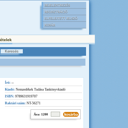
BEJELENTKEZÉS
REGISZTRÁCIÓ
ELFELEJTETT JELSZÓ
KOSÁR
tételek
Író:
--
Kiadó:
Nemzedékek Tudása Tankönyvkiadó
ISBN:
9789631919707
Raktári szám:
NT-56271
Ára: 1200