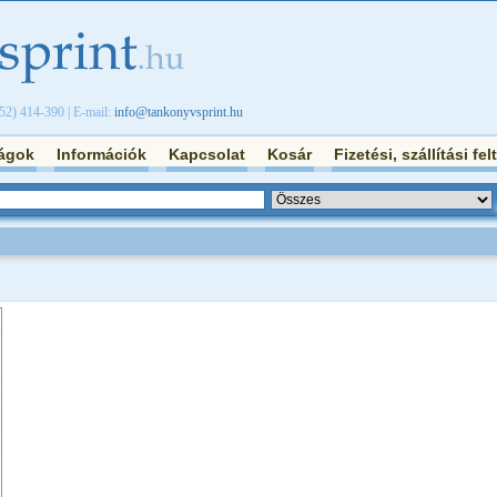
/52) 414-390 | E-mail:
info@tankonyvsprint.hu
ágok
Információk
Kapcsolat
Kosár
Fizetési, szállítási fel