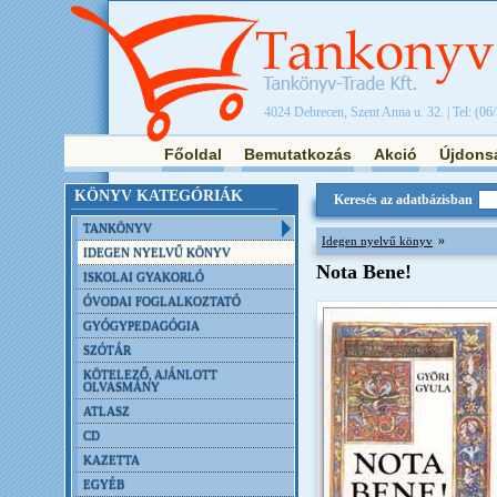
4024 Debrecen, Szent Anna u. 32. | Tel: (06
Főoldal
Bemutatkozás
Akció
Újdons
KÖNYV KATEGÓRIÁK
Keresés az adatbázisban
TANKÖNYV
»
Idegen nyelvű könyv
IDEGEN NYELVŰ KÖNYV
Nota Bene!
ISKOLAI GYAKORLÓ
ÓVODAI FOGLALKOZTATÓ
GYÓGYPEDAGÓGIA
SZÓTÁR
KÖTELEZŐ, AJÁNLOTT
OLVASMÁNY
ATLASZ
CD
KAZETTA
EGYÉB