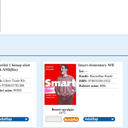
ólni 1 hónap alatt
Smart elementary WB
LAND(Biz)
Író:
--
-
Kiadó:
Macmillan Kiadó
ó:
Libro-Trade Kft.
ISBN:
9780333913352
:
9789635781386
Raktári szám:
MM-
ári szám:
PONS
Bruttó egységár
1975