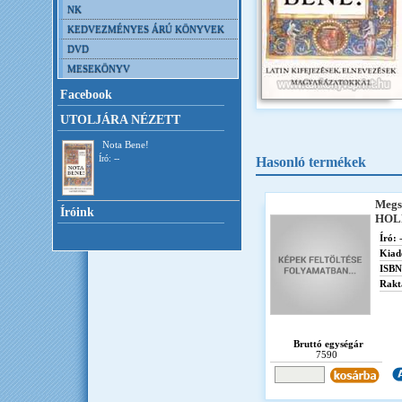
NK
KEDVEZMÉNYES ÁRÚ KÖNYVEK
DVD
MESEKÖNYV
Facebook
UTOLJÁRA NÉZETT
Nota Bene!
Író: --
Hasonló termékek
Megsz
Íróink
HOL
Író:
-
Kiad
ISBN
Rakt
Bruttó egységár
7590