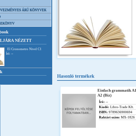
VEZMÉNYES ÁRÚ KÖNYVEK
D
SEKÖNYV
book
LJÁRA NÉZETT
El Cronometro Nivel C1
Író: --
nk
Hasonló termékek
Einfach grammatik A1
A2 (Biz)
Író:
--
Kiadó:
Libro-Trade Kft.
ISBN:
9789636900694
Raktári szám:
MX-1826