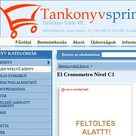
4024 Debrecen, Szent Anna u. 32. | Tel: (06/52) 414-390 | E-mai
Főoldal
Bemutatkozás
Akció
Újdonságok
Inform
YV KATEGÓRIÁK
Keresés az adatbázisban
NKÖNYV
»
Idegen nyelvű könyv
GEN NYELVŰ KÖNYV
El Cronometro Nivel C1
OLAI GYAKORLÓ
DAI FOGLALKOZTATÓ
ÓGYPEDAGÓGIA
TÁR
ELEZŐ, AJÁNLOTT
VASMÁNY
ASZ
ETTA
YÉB