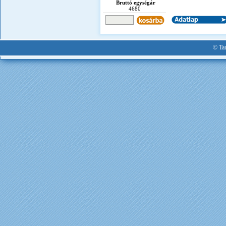
Bruttó egységár
4680
© Tan