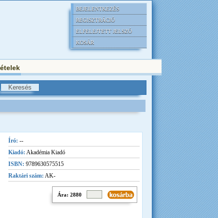
BEJELENTKEZÉS
REGISZTRÁCIÓ
ELFELEJTETT JELSZÓ
KOSÁR
tételek
Író:
--
Kiadó:
Akadémia Kiadó
ISBN:
9789630575515
Raktári szám:
AK-
Ára: 2880