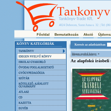
4024 Debrecen, Szent Anna u. 32. | Tel: (06
Főoldal
Bemutatkozás
Akció
Újdons
KÖNYV KATEGÓRIÁK
Keresés az adatbázisban
TANKÖNYV
»
Idegen nyelvű könyv
IDEGEN NYELVŰ KÖNYV
Az alapfokú írásbel
ISKOLAI GYAKORLÓ
ÓVODAI FOGLALKOZTATÓ
GYÓGYPEDAGÓGIA
SZÓTÁR
KÖTELEZŐ, AJÁNLOTT
OLVASMÁNY
ATLASZ
CD
KAZETTA
EGYÉB