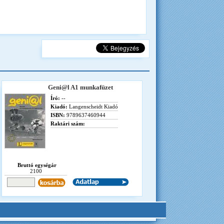
Geni@l A1 munkafüzet
Író:
--
Kiadó:
Langenscheidt Kiadó
ISBN:
9789637460944
Raktári szám:
Bruttó egységár
2100