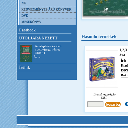
NK
KEDVEZMÉNYES ÁRÚ KÖNYVEK
DVD
MESEKÖNYV
Facebook
Hasonló termékek
UTOLJÁRA NÉZETT
Az alapfokú írásbeli
nyelvvizsga-német
1,2,3
ORIGO
Sea
Író: --
Író:
-
Kiad
Íróink
ISBN
Rakt
Bruttó egységár
1380