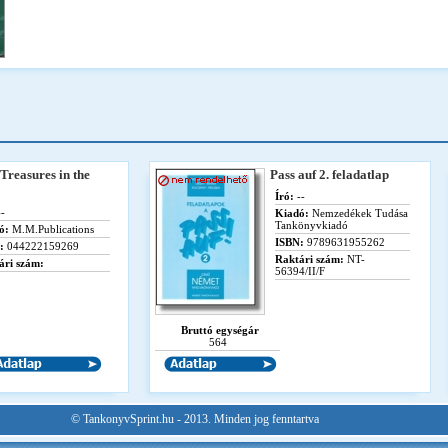
 Treasures in the
Pass auf 2. feladatlap
Író:
--
-
Kiadó:
Nemzedékek Tudása
Tankönyvkiadó
ó:
M.M.Publications
ISBN:
9789631955262
:
044222159269
Raktári szám:
NT-
ári szám:
56394/II/F
Bruttó egységár
564
© TankonyvSprint.hu - 2013. Minden jog fenntartva