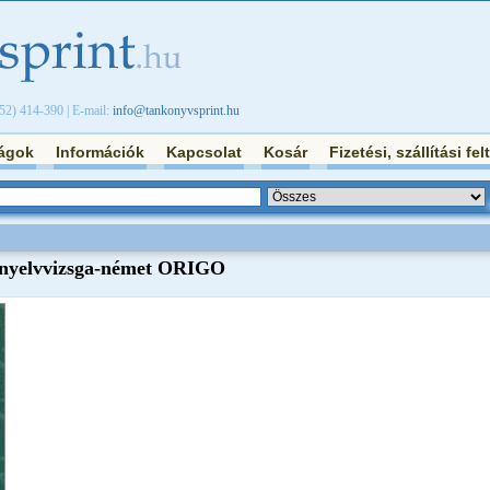
/52) 414-390 | E-mail:
info@tankonyvsprint.hu
ágok
Információk
Kapcsolat
Kosár
Fizetési, szállítási fel
i nyelvvizsga-német ORIGO