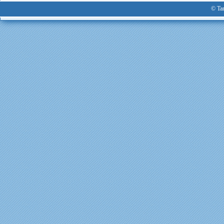
© Tan