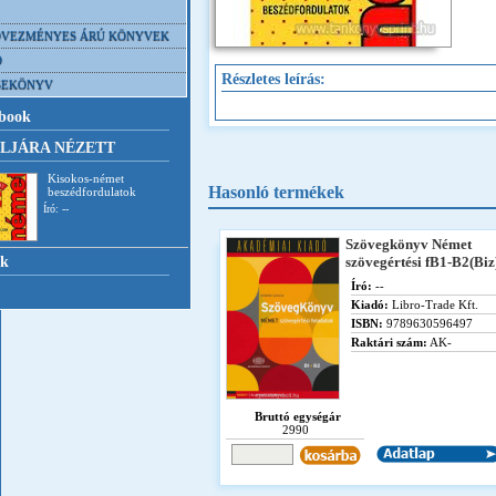
VEZMÉNYES ÁRÚ KÖNYVEK
D
Részletes leírás:
SEKÖNYV
book
LJÁRA NÉZETT
Kisokos-német
Hasonló termékek
beszédfordulatok
Író: --
Szövegkönyv Német
nk
szövegértési fB1-B2(Biz
Író:
--
Kiadó:
Libro-Trade Kft.
ISBN:
9789630596497
Raktári szám:
AK-
Bruttó egységár
2990