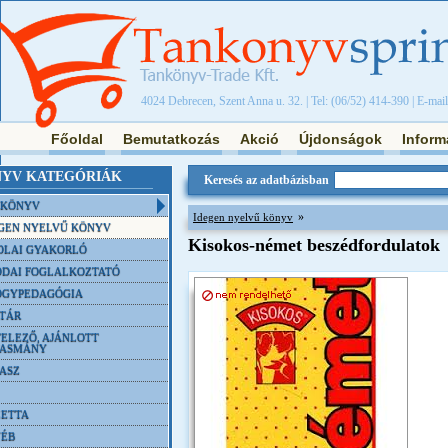
4024 Debrecen, Szent Anna u. 32. | Tel: (06/52) 414-390 | E-mai
Főoldal
Bemutatkozás
Akció
Újdonságok
Inform
YV KATEGÓRIÁK
Keresés az adatbázisban
NKÖNYV
»
Idegen nyelvű könyv
GEN NYELVŰ KÖNYV
Kisokos-német beszédfordulatok
OLAI GYAKORLÓ
DAI FOGLALKOZTATÓ
ÓGYPEDAGÓGIA
TÁR
ELEZŐ, AJÁNLOTT
VASMÁNY
ASZ
ETTA
YÉB